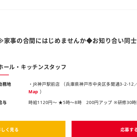
≫家事の合間にはじめませんか◆お知り合い同士
店
ホール・キッチンスタッフ
勤務地
・JR神戸駅前店 （兵庫県神戸市中央区多聞通3-2-12
Map
）
給与
時給1120円～ ★5時～8時 200円アップ ※研修3
詳しく見る
応募す