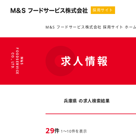
採用サイト
M&S フードサービス株式会社 採用サイト ホー
F
O
C
.
求人情報
M
&
S
O
D
S
E
R
V
I
C
E
O
.
,
L
T
D
兵庫県 の求人検索結果
29
件
1～10件を表示