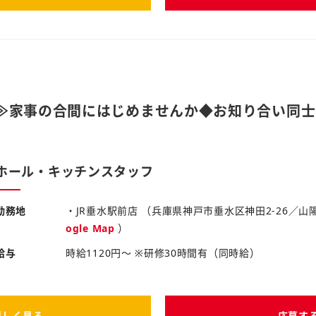
≫家事の合間にはじめませんか◆お知り合い同士
店
ホール・キッチンスタッフ
勤務地
・JR垂水駅前店 （兵庫県神戸市垂水区神田2-26／
ogle Map
）
給与
時給1120円～ ※研修30時間有（同時給）
詳しく見る
応募す