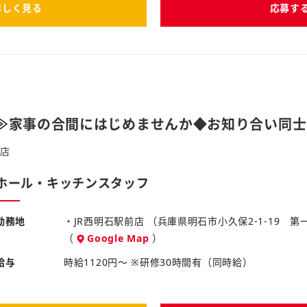
詳しく見る
応募す
≫家事の合間にはじめませんか◆お知り合い同士
前店
ホール・キッチンスタッフ
勤務地
・JR西明石駅前店 （兵庫県明石市小久保2-1-19 
（
Google Map
）
給与
時給1120円～ ※研修30時間有（同時給）