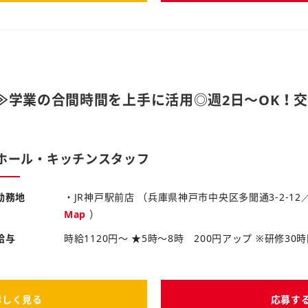
≫学業の合間時間を上手に活用◎週2日～OK！
店
ホール・キッチンスタッフ
勤務地
・JR神戸駅前店 （兵庫県神戸市中央区多聞通3-2-12
Map
）
給与
時給1120円～ ★5時～8時 200円アップ ※研修3
詳しく見る
応募す