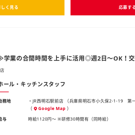
詳しく見る
応募す
≫学業の合間時間を上手に活用◎週2日～OK！
前店
ホール・キッチンスタッフ
勤務地
・JR西明石駅前店 （兵庫県明石市小久保2-1-19 
（
Google Map
）
給与
時給1120円～ ※研修30時間有（同時給）