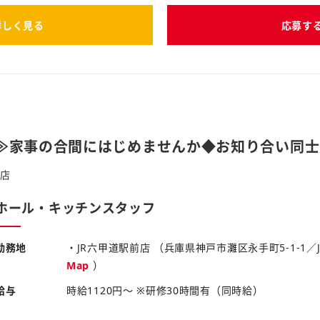
詳しく見る
応募す
≫家事の合間にはじめませんか◆お知り合い同士
前店
ホール・キッチンスタッフ
勤務地
・JR六甲道駅前店 （兵庫県神戸市灘区永手町5-1-1
Map
）
給与
時給1120円～ ※研修30時間有（同時給）