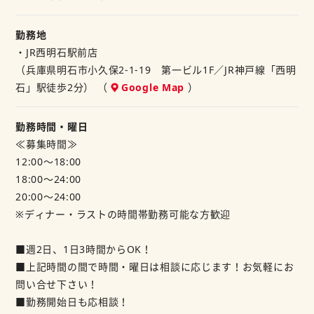
交通費支給や、まかない制度など、嬉しい待遇をととのえて
あなたのご応募お待ちしています！
勤務地
・JR西明石駅前店
パートで働きたい方必見！！
（兵庫県明石市小久保2-1-19 第一ビル1F／JR神戸線「西明
■主婦（夫）歓迎！・フリーター歓迎！・未経験の方歓迎！
石」駅徒歩2分） （
Google Map
）
■中高年（40代・50代）、シニア（60代）活躍中！
勤務時間・曜日
≪募集時間≫
12:00～18:00
18:00～24:00
20:00～24:00
※ディナー・ラストの時間帯勤務可能な方歓迎
■週2日、1日3時間からOK！
■上記時間の間で時間・曜日は相談に応じます！お気軽にお
問い合せ下さい！
■勤務開始日も応相談！