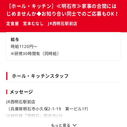
バ
ト
［ホール・キッチン］≪明石市≫家事の合間には
イ
じめませんか◆お知り合い同士でのご応募もOK！
ト
定食屋 宮本むなし JR西明石駅前店
給与
時給1120円～
※研修30時間有（同時給）
ホール・キッチンスタッフ
メッセージ
JR西明石駅前店
（兵庫県明石市小久保2-1-19 第一ビル1F）
JR神戸線「西明石」駅徒歩2分
もっと見る