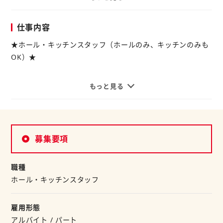
◆ちょっとしたお小遣いが欲しい
◆家計の足しに♪
仕事内容
そんな方に！
『定食屋 宮本むなし』で働きませんか。
★ホール・キッチンスタッフ（ホールのみ、キッチンのみも
柔軟なシフトも自慢です。
OK）★
家庭的なメニューが人気のお店は
【ホール】
もっと見る
アットホームな環境が魅力◎
お客様に食券をお買い求め頂き、お料理を運んだり、後片付
研修があるから、未経験スタートも安心です。
けをするお仕事。
お友達同士でのご応募もOK！
最初は、笑顔の接客からお願いしますね♪
募集要項
空いた時間を有効活用！
【キッチン】
週2日～、1日3h～でOK♪
オーダーの品を作ったり、洗い場をしたりなどキッチンでの
職種
家事の合間にサクッと働けます。
お仕事をお願いします。
ホール・キッチンスタッフ
もちろん、扶養内勤務もOK！
わかりやすい研修があるので、未経験者も安心◎
「お昼まで」「夕方まで」「土日祝のみ」や
「長期でシッカリ」など
雇用形態
ご希望のはたらき方をご相談ください。
アルバイト / パート