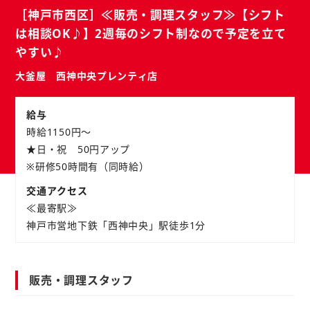
バ
ト
［神戸市西区］≪販売・調理スタッフ≫【シフト
イ
は相談OK♪】2週毎のシフト制なので予定を立て
ト
やすい♪
大釜屋 西神中央プレンティ店
給与
時給1150円～
★日・祝 50円アップ
※研修50時間有（同時給）
交通アクセス
≪最寄駅≫
神戸市営地下鉄「西神中央」駅徒歩1分
販売・調理スタッフ