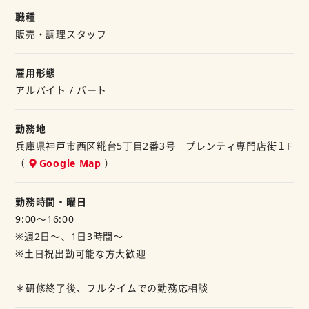
たこ焼きの販売、カンタンな調理を
職種
隙間時間にささっと勤務
お願いします。
販売・調理スタッフ
お子さんが帰ってくるまで
学業や家事、プライベートと
などなど、シフトはご相談くださいね。
両立して無理なく働けますよ☆
雇用形態
アルバイト / パート
★当社では定食屋、炭火焼食堂、カフェ、ファーストフード
―ポイント―
など
・未経験者歓迎
勤務地
幅広い業態を運営しています。
・週2日～OK
兵庫県神戸市西区糀台5丁目2番3号 プレンティ専門店街１F
もし他の業態にもご興味があればご相談くださいね！
（
Google Map
）
※M&Sフードサービス㈱は「和食さと」や「にぎり長次郎」
少しでもご興味のある方は
などを
お気軽にご連絡ください。
勤務時間・曜日
展開するSRSホールディングスグループの中核企業です。
お待ちしております！
9:00～16:00
※週2日～、1日3時間～
※土日祝出勤可能な方大歓迎
＊研修終了後、フルタイムでの勤務応相談