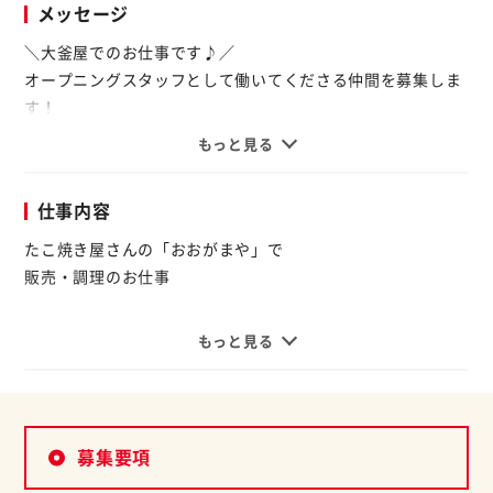
メッセージ
＼大釜屋でのお仕事です♪／
オープニングスタッフとして働いてくださる仲間を募集しま
す！
もっと見る
2週毎のシフト制なので予定を立てやすい♪
たこ焼き販売◎
仕事内容
【シフトは相談OK♪】
たこ焼き屋さんの「おおがまや」で
あなたの都合に合わせて無理なく働けます☆
販売・調理のお仕事
シフトは2週間ごとに提出だから、予定も立てやすい◎
イチから丁寧にお教えしますので、
もっと見る
オススメポイント☆彡
未経験の方でも安心して
活躍できます◎
シフトの融通がききます♪
あなたに合った働き方を探しませんか。
―仕事内容―
募集要項
具体的には…
Wワークでガッツリ勤務