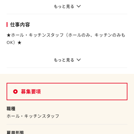
もっと見る
◆ちょっとしたお小遣いが欲しい
◆アルバイトで友達を増やしたい
仕事内容
それなら『定食屋 宮本むなし』が
おすすめです！
★ホール・キッチンスタッフ（ホールのみ、キッチンのみも
OK）★
家庭的なメニューが人気のお店は
すぐに馴染めるアットホームな環境が魅力。
【ホール】
もっと見る
まずはできることからはじめてもらえるから、
お客様に食券をお買い求め頂き、お料理を運んだり、後片付
未経験の方も大歓迎！
けをするお仕事。
友達同士でのご応募もOKです！
最初は、笑顔の接客からお願いしますね♪
募集要項
空いた時間を有効活用！週2日～、1日3h～OK◎
【キッチン】
柔軟なシフトで、テスト前なども安心です！
オーダーの品を作ったり、洗い場をしたりなどキッチンでの
職種
まかない制度など嬉しい待遇をととのえて、
お仕事をお願いします。
ホール・キッチンスタッフ
ご応募お待ちしています！
わかりやすい研修があるので、未経験者も安心◎
■学生歓迎！フリーター歓迎！
雇用形態