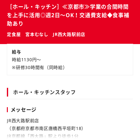
バ
ト
［ホール・キッチン］≪京都市≫学業の合間時間
イ
を上手に活用◎週2日～OK！交通費支給◆食事補
ト
助あり
定食屋 宮本むなし JR西大路駅前店
給与
時給1130円～
※研修30時間有（同時給）
ホール・キッチンスタッフ
メッセージ
JR西大路駅前店
（京都府京都市南区唐橋西平垣町18）
JR京都線「西大路」駅より徒歩1分