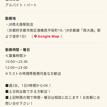
■長期勤務歓迎！
アルバイト / パート
★当社では定食屋、炭火焼食堂、カフェ、ファーストフード
勤務地
など
・JR西大路駅前店
幅広い業態を運営しています。
（京都府京都市南区唐橋西平垣町18／JR京都線「西大路」駅
もし他の業態にもご興味があればご相談くださいね！
より徒歩1分） （
Google Map
）
※M&Sフードサービス㈱は「和食さと」や「にぎり長次郎」
などを
勤務時間・曜日
展開するSRSホールディングスグループの中核企業です。
≪募集時間≫
10:00～23:30
12:00～23:00
※ラストの時間帯勤務可能な方歓迎
■週2日、1日3時間からOK！
■土日祝出勤できる方歓迎！
■上記時間の間で時間・曜日は相談に応じます！お気軽にお
問い合せ下さい！