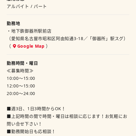
「長期でシッカリ」など
アルバイト / パート
ご希望のはたらき方をご相談ください。
交通費支給や、まかない制度など、嬉しい待遇をととのえて
勤務地
あなたのご応募お待ちしています！
・地下鉄御器所駅前店
（愛知県名古屋市昭和区阿由知通3-18／「御器所」駅スグ）
パートで働きたい方必見！！
（
Google Map
）
■主婦（夫）歓迎！・フリーター歓迎！・未経験の方歓迎！
■中高年（40代・50代）、シニア（60代）活躍中！
勤務時間・曜日
≪募集時間≫
10:00～15:00
12:00～15:00
20:00～24:00
■週3日、1日3時間からOK！
■上記時間の間で時間・曜日は相談に応じます！お気軽にお
問い合せ下さい！
■勤務開始日も応相談！