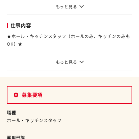
もっと見る
◆時給1140円～
◆ちょっとしたお小遣いが欲しい
仕事内容
◆家計の足しに♪
そんな方に！
★ホール・キッチンスタッフ（ホールのみ、キッチンのみも
『定食屋 宮本むなし』で働きませんか。
OK）★
柔軟なシフトも自慢です。
【ホール】
もっと見る
家庭的なメニューが人気のお店は
お客様に食券をお買い求め頂き、お料理を運んだり、後片付
アットホームな環境が魅力◎
けをするお仕事。
研修があるから、未経験スタートも安心です。
最初は、笑顔の接客からお願いしますね♪
お友達同士でのご応募もOK！
募集要項
【キッチン】
空いた時間を有効活用！
オーダーの品を作ったり、洗い場をしたりなどキッチンでの
職種
週4日～、1日6h～でOK♪
お仕事をお願いします。
ホール・キッチンスタッフ
家事の合間にサクッと働けます。
わかりやすい研修があるので、未経験者も安心◎
もちろん、扶養内勤務もOK！
「お昼まで」「夕方まで」「土日祝のみ」や
雇用形態