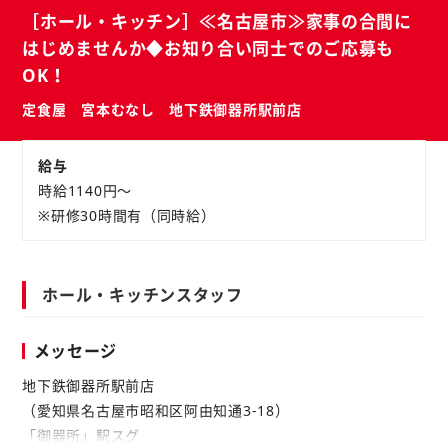
バ
ト
［ホール・キッチン］≪名古屋市≫家事の合間に
イ
はじめませんか◆お知り合い同士でのご応募も
ト
OK！
定食屋 宮本むなし 地下鉄御器所駅前店
給与
時給1140円～
※研修30時間有（同時給）
ホール・キッチンスタッフ
メッセージ
地下鉄御器所駅前店
（愛知県名古屋市昭和区阿由知通3-18）
「御器所」駅スグ