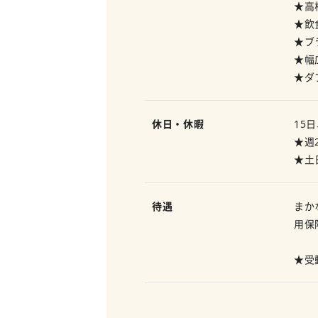
★高
★飲
★ブ
★幅
★ダ
休日・休暇
15
★週
★土
待遇
まか
用保
★受