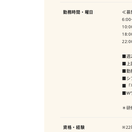
勤務時間・曜日
≪募
6:00
10:
18:
22:
■週
■上
■勤
■シ
■「
■W
＊研
資格・経験
※2