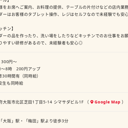
様をお席へご案内、お料理の提供、テーブルの片付けなどの店内業
ダーはお客様のタブレット操作、レジはセルフなので未経験でも安
ッチン】
ダーの品を作ったり、洗い場をしたりなどキッチンでのお仕事をお
りやすい研修があるので、未経験者も安心◎
1300円～
時～8時 200円アップ
修30時間有（同時給）
校生も同時給
府大阪市北区芝田1丁目5-14 シマサダビル1F （
Google Map
）
「大阪」駅・「梅田」駅より徒歩3分