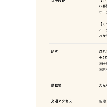
お客
オー
【キ
オー
わか
給与
時給
★5
※研
※高
勤務地
大阪
交通アクセス
各線