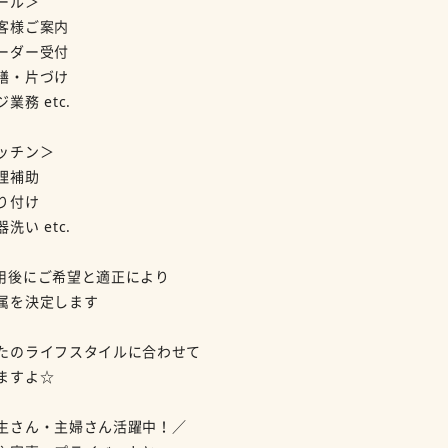
ール＞
客様ご案内
ーダー受付
膳・片づけ
業務 etc.
ッチン＞
理補助
り付け
洗い etc.
用後にご希望と適正により
を決定します
たのライフスタイルに合わせて
ますよ☆
生さん・主婦さん活躍中！／