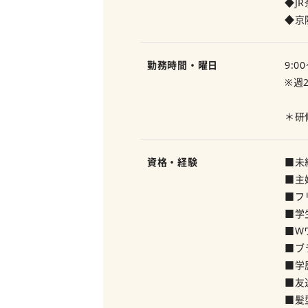
◆J
◆京
勤務時間・曜日
9:00
※週
＊研
資格・経験
■未
■主
■フ
■学
■W
■ブ
■学
■友
■髪