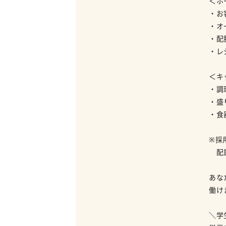
＜ホ
・お
・オ
・配
・レジ
＜キ
・調
・盛
・食器
※採
配属
あな
働け
＼学