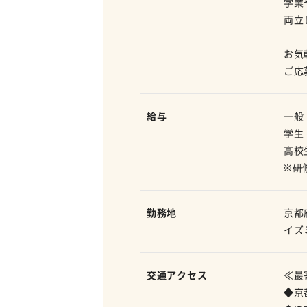
学業
両立
お気
ご応
給与
一般
学生
高校
※研
勤務地
京都
イズ
交通アクセス
≪最
◆京