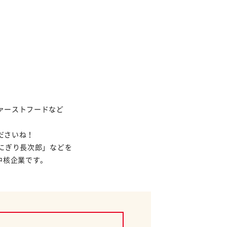
ァーストフードなど
ださいね！
にぎり長次郎」などを
中核企業です。