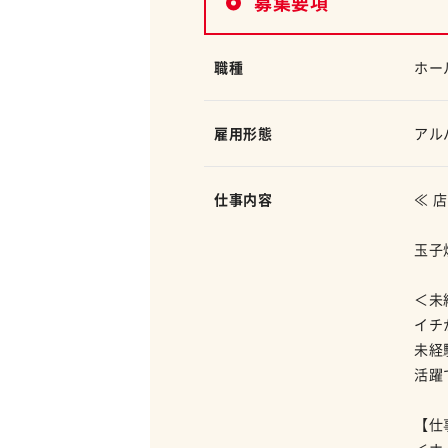
募集要項
職種
ホー
雇用形態
アル
仕事内容
≪ 
玉子
＜未
イチ
未経
活躍
【仕