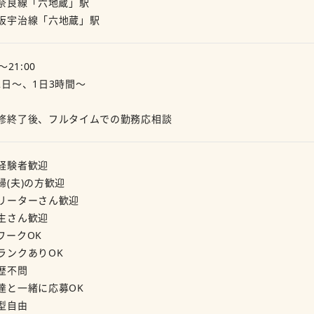
R奈良線「六地蔵」駅
阪宇治線「六地蔵」駅
～21:00
2日～、1日3時間～
修終了後、フルタイムでの勤務応相談
経験者歓迎
婦(夫)の方歓迎
リーターさん歓迎
生さん歓迎
ワークOK
ランクありOK
歴不問
達と一緒に応募OK
型自由