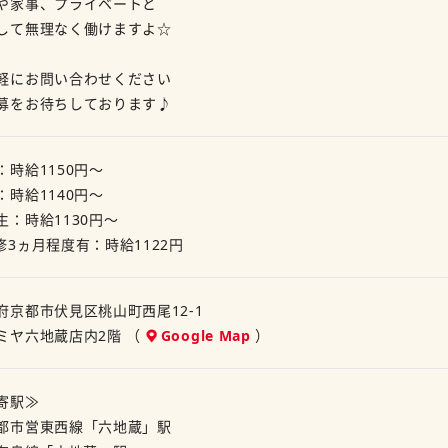
や家事、プライベートと
して無理なく働けますよ☆
軽にお問い合わせください
募をお待ちしております♪
：時給1150円～
：時給1140円～
生：時給1130円～
修3ヵ月程度有：時給1122円
府京都市伏見区桃山町西尾12-1
ミヤ六地蔵店内2階 （
Google Map
）
寄駅≫
都市営東西線「六地蔵」駅