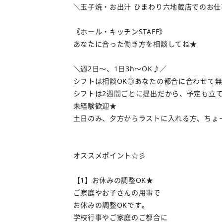
＼玉子焼・お出汁 ひまわり六地蔵店でのお
《ホール・キッチンSTAFF》
あなたに合った働き方を相談してね★
＼週2日～、1日3h～OK♪／
シフトは相談OK◎あなたの都合に合わせて
シフトは2週間ごとに提出だから、予定も立
未経験歓迎★
土日のみ、夕方からラストに入れる方、ちょ
オススメポイント☆彡
【1】お休みの調整OK★
ご家庭やお子さんの用事で
お休みの調整OKです。
学校行事やご家庭のご都合に