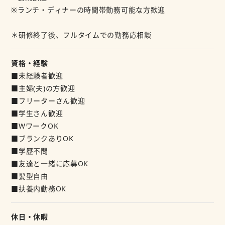
※ランチ・ディナーの時間帯勤務可能な方歓迎
＼学生さん・主婦さん活躍中！／
学業や家事、プライベートと
＊研修終了後、フルタイムでの勤務応相談
両立して無理なく働けますよ☆
資格・経験
お気軽にお問い合わせください
■未経験者歓迎
ご応募をお待ちしております♪
■主婦(夫)の方歓迎
■フリーターさん歓迎
■学生さん歓迎
■WワークOK
■ブランクありOK
■学歴不問
■友達と一緒に応募OK
■髪型自由
■扶養内勤務OK
休日・休暇