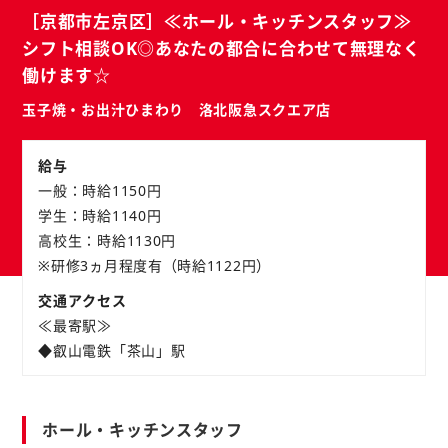
バ
ト
［京都市左京区］≪ホール・キッチンスタッフ≫
イ
シフト相談OK◎あなたの都合に合わせて無理なく
ト
働けます☆
玉子焼・お出汁ひまわり 洛北阪急スクエア店
給与
一般：時給1150円
学生：時給1140円
高校生：時給1130円
※研修3ヵ月程度有（時給1122円）
交通アクセス
≪最寄駅≫
◆叡山電鉄「茶山」駅
ホール・キッチンスタッフ