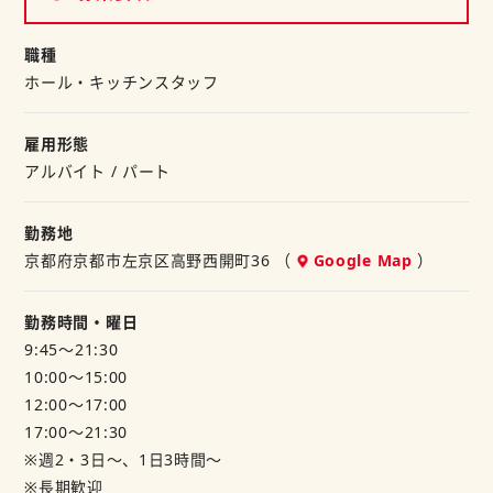
合わせて働いて頂ければと思います。
【仕事内容】
職種
＜ホール＞
ホール・キッチンスタッフ
【2】未経験の方も大歓迎！
・お客様ご案内
先輩STAFF・社員が丁寧に
・オーダー受付
お教えしますのでご安心ください。
・配膳・片づけ
雇用形態
まずは、一緒に作業するので、
・レジ業務 etc.
アルバイト / パート
分からないことはすぐ聞くことができます。
＜キッチン＞
勤務地
★当社では定食屋、炭火焼食堂、カフェ、ファーストフード
・調理補助
京都府京都市左京区高野西開町36 （
Google Map
）
など
・盛り付け
幅広い業態を運営しています。
・食器洗い etc.
勤務時間・曜日
もし他の業態にもご興味があればご相談くださいね！
9:45～21:30
※M&Sフードサービス㈱は「和食さと」や「にぎり長次郎」
※採用後にご希望と適正により
10:00～15:00
などを
配属を決定します
12:00～17:00
展開するSRSホールディングスグループの中核企業です。
17:00～21:30
あなたのライフスタイルに合わせて
※週2・3日～、1日3時間～
働けますよ☆
※長期歓迎