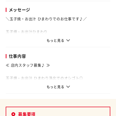
メッセージ
＼玉子焼・お出汁 ひまわりでのお仕事です♪／
玉子焼・お出汁ひまわり
もっと見る
あなたのライフスタイルに合わせて無理なく働けますよ◎
イチから丁寧にお教えしますので、未経験の方でも安心！
仕事内容
お昼のみや土日のみの勤務も大歓迎。
[玉子焼・御膳・和スイーツのお店]
≪ 店内スタッフ募集♪ ≫
玉子焼・お出汁 ひまわり洛北でのオシゴト◎
オススメポイント☆彡
もっと見る
＜未経験OK♪＞
【1】お休みの調整OK★
イチから丁寧にお教えしますので、
ご家庭やお子さんの用事で
未経験の方でも安心して
お休みの調整OKです。
活躍できます◎
募集要項
学校行事やご家庭のご都合に